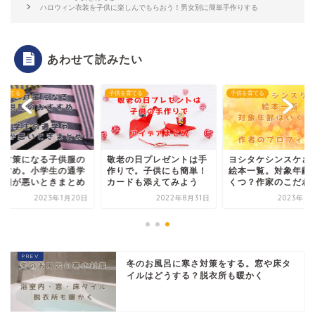
ハロウィン衣装を子供に楽しんでもらおう！男女別に簡単手作りする
あわせて読みたい
を育てる
子供を育てる
子供を育てる
さ対策になる子供服の
敬老の日プレゼントは手
ヨシタケシンスケさ
すすめ。小学生の通学
作りで。子供にも簡単！
絵本一覧。対象年齢
寝相が悪いときまとめ
カードも添えてみよう
くつ？作家のこだわ
2023年1月20日
2022年8月31日
2023年7
冬のお風呂に寒さ対策をする。窓や床タ
イルはどうする？脱衣所も暖かく