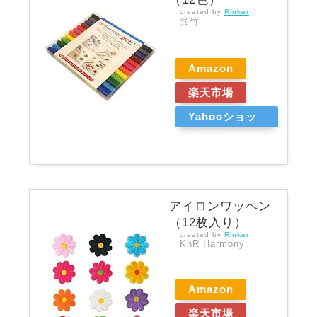
created by
Rinker
呉竹
Amazon
楽天市場
Yahooショッ
ピング
アイロンワッペン
（12枚入り）
created by
Rinker
KnR Harmony
Amazon
楽天市場