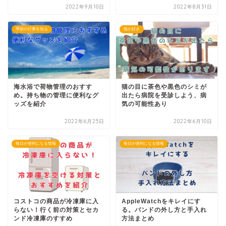
2022年9月10日
2022年8月31日
季節の行事を知る
猫が好き
海水浴で荷物管理のおすす
猫の目に茶色や黒色のシミが
め。持ち物の管理に便利なグ
出たら病院を受診しよう、病
ッズを紹介
気の可能性あり
2022年6月25日
2022年6月10日
毎日が便利になる情報
毎日が便利になる情報
コストコの商品が冷凍庫に入
AppleWatchをキレイにす
らない！行く前の対策とセカ
る。バンドの外し方と手入れ
ンド冷凍庫のすすめ
方法まとめ