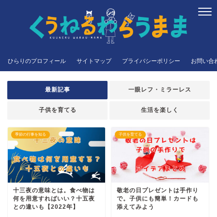
ひらりのプロフィール
サイトマップ
プライバシーポリシー
お問い合
最新記事
一眼レフ・ミラーレス
子供を育てる
生活を楽しく
季節の行事を知る
子供を育てる
十三夜の意味とは。食べ物は
敬老の日プレゼントは手作り
何を用意すればいい？十五夜
で。子供にも簡単！カードも
との違いも【2022年】
添えてみよう