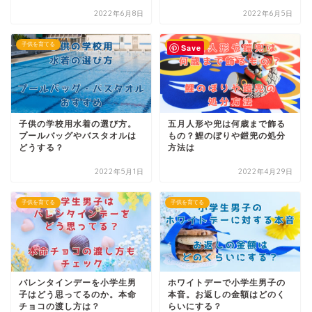
2022年6月8日
2022年6月5日
子供を育てる
子供を育てる
Save
子供の学校用水着の選び方。
五月人形や兜は何歳まで飾る
プールバッグやバスタオルは
もの？鯉のぼりや鎧兜の処分
どうする？
方法は
2022年5月1日
2022年4月29日
子供を育てる
子供を育てる
バレンタインデーを小学生男
ホワイトデーで小学生男子の
子はどう思ってるのか。本命
本音。お返しの金額はどのく
チョコの渡し方は？
らいにする？